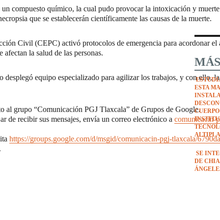
e un compuesto químico, la cual pudo provocar la intoxicación y muerte 
 necropsia que se establecerán científicamente las causas de la muerte.
tección Civil (CEPC) activó protocolos de emergencia para acordonar el
e afectan la salud de las personas.
MÁS
 desplegó equipo especializado para agilizar los trabajos, y con ello, la
ESTUDI
ESTA M
INSTAL
DESCON
rito al grupo “Comunicación PGJ Tlaxcala” de Grupos de Google.
CUERPO
jar de recibir sus mensajes, envía un correo electrónico a
comunicacin-p
INSTIT
TECNOL
ALTIPL
sita
https://groups.google.com/d/msgid/comunicacin-pgj-tlaxcala/6790
.
SE INT
DE CHIA
ÁNGELE