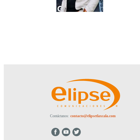
Contáctanos:
contacto@elipsetlaxcala.com