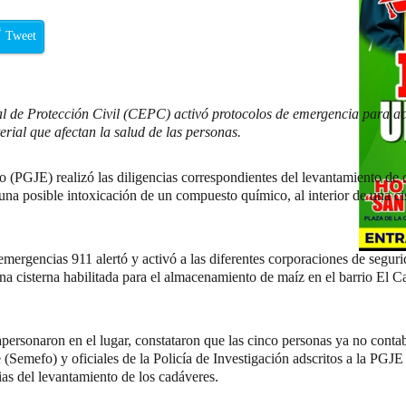
Tweet
al de Protección Civil (CEPC) activó protocolos de emergencia para a
rial que afectan la salud de las personas.
o (PGJE) realizó las diligencias correspondientes del levantamiento de
una posible intoxicación de un compuesto químico, al interior de una ci
emergencias 911 alertó y activó a las diferentes corporaciones de seguri
una cisterna habilitada para el almacenamiento de maíz en el barrio El 
personaron en el lugar, constataron que las cinco personas ya no conta
 (Semefo) y oficiales de la Policía de Investigación adscritos a la PGJE 
cias del levantamiento de los cadáveres.