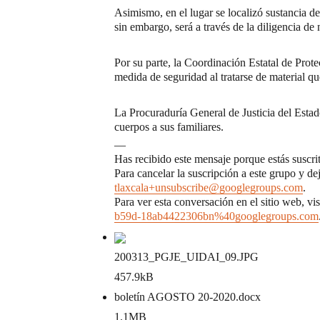
Asimismo, en el lugar se localizó sustancia d
sin embargo, será a través de la diligencia de
Por su parte, la Coordinación Estatal de Pro
medida de seguridad al tratarse de material qu
La Procuraduría General de Justicia del Estado
cuerpos a sus familiares.
—
Has recibido este mensaje porque estás susc
Para cancelar la suscripción a este grupo y de
tlaxcala+unsubscribe@googlegroups.com
.
Para ver esta conversación en el sitio web, vi
b59d-18ab4422306bn%40googlegroups.com
200313_PGJE_UIDAI_09
.JPG
457.9kB
boletín AGOSTO 20-2020
.docx
1.1MB