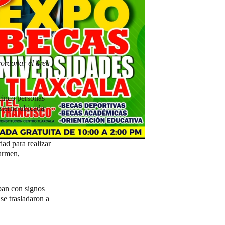
cordonar el área
 cinco personas
sterna ubicada
dad para realizar
Carmen,
ban con signos
se trasladaron a