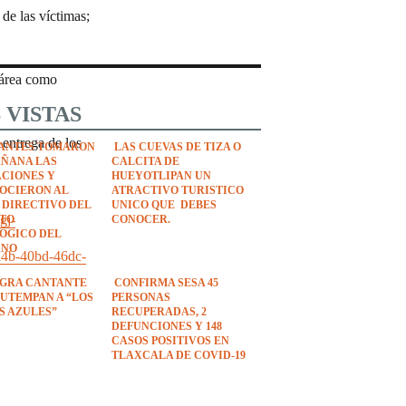
de las víctimas;
 área como
 VISTAS
 entrega de los
ANTES TOMARON
LAS CUEVAS DE TIZA O
AÑANA LAS
CALCITA DE
ACIONES Y
HUEYOTLIPAN UN
OCIERON AL
ATRACTIVO TURISTICO
 DIRECTIVO DEL
UNICO QUE DEBES
gj-
UTO
CONOCER.
ÓGICO DEL
ANO
da4b-40bd-46dc-
EGRA CANTANTE
CONFIRMA SESA 45
UTEMPAN A “LOS
PERSONAS
S AZULES”
RECUPERADAS, 2
DEFUNCIONES Y 148
CASOS POSITIVOS EN
TLAXCALA DE COVID-19