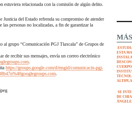
n estuviera relacionada con la comisión de algún delito.
de Justicia del Estado refrenda su compromiso de atender
e las personas no localizadas, a fin de garantizar la
MÁS
rito al grupo “Comunicación PGJ Tlaxcala” de Grupos de
ESTUDI
ESTA M
jar de recibir sus mensajes, envía un correo electrónico
INSTAL
oglegroups.com
.
DESCON
CUERPO
sita
https://groups.google.com/d/msgid/comunicacin-pgj-
INSTIT
338b47n%40googlegroups.com
.
TECNOL
ALTIPL
.jpeg
SE INT
DE CHIA
ÁNGELE