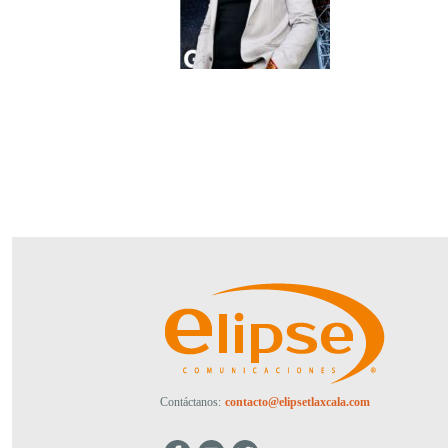
Contáctanos:
contacto@elipsetlaxcala.com