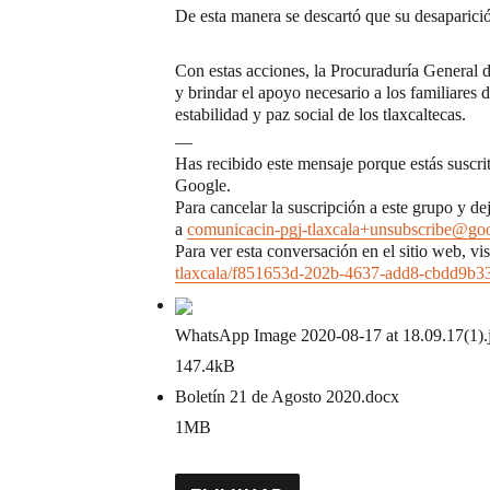
De esta manera se descartó que su desaparició
Con estas acciones, la Procuraduría General 
y brindar el apoyo necesario a los familiares d
estabilidad y paz social de los tlaxcaltecas.
—
Has recibido este mensaje porque estás susc
Google.
Para cancelar la suscripción a este grupo y de
a
comunicacin-pgj-tlaxcala+unsubscribe@go
Para ver esta conversación en el sitio web, vi
tlaxcala/f851653d-202b-4637-add8-cbdd9b
WhatsApp Image 2020-08-17 at 18.09.17(1)
147.4kB
Boletín 21 de Agosto 2020
.docx
1MB