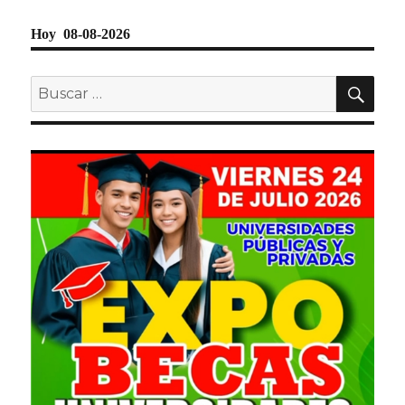
Hoy 08-08-2026
BU
Buscar
por: