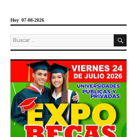
Hoy 07-08-2026
BU
Buscar
por: