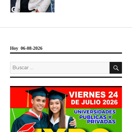
Hoy 06-08-2026
BU
Buscar
por: