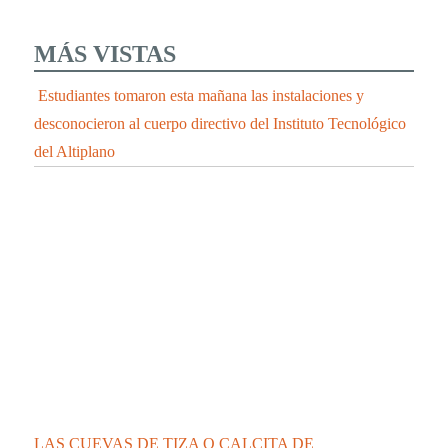
MÁS VISTAS
Estudiantes tomaron esta mañana las instalaciones y
desconocieron al cuerpo directivo del Instituto Tecnológico
del Altiplano
LAS CUEVAS DE TIZA O CALCITA DE
HUEYOTLIPAN UN ATRACTIVO TURISTICO
UNICO QUE DEBES CONOCER.
Se integra cantante de Chiautempan a “Los Ángeles
Azules”
CONFIRMA SESA 45 PERSONAS RECUPERADAS, 2
DEFUNCIONES Y 148 CASOS POSITIVOS EN
TLAXCALA DE COVID-19
CONFIRMA SESA 2 PERSONAS RECUPERADAS, 1