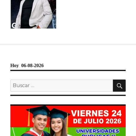
Hoy 06-08-2026
BU
Buscar
por: