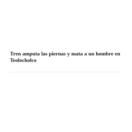
CHAVA SANTOS REFUERZA
COORDINACIÓN INTERINSTITUCIONAL
PARA GARANTIZAR SEGURIDAD EN
EVENTO AUTOMOVILÍSTICO