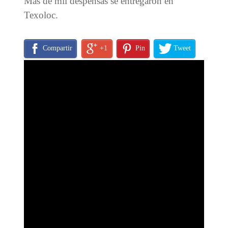
Mas de mil despensas se entregaron en
Texoloc.
Compartir
+1
Pin
Tweet