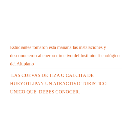
LAS CUEVAS DE TIZA O CALCITA DE
HUEYOTLIPAN UN ATRACTIVO TURISTICO
UNICO QUE DEBES CONOCER.
Se integra cantante de Chiautempan a “Los Ángeles
Azules”
CONFIRMA SESA 45 PERSONAS RECUPERADAS, 2
DEFUNCIONES Y 148 CASOS POSITIVOS EN
TLAXCALA DE COVID-19
CONFIRMA SESA 2 PERSONAS RECUPERADAS, 1
DEFUNCIÓN Y 10 CASOS POSITIVOS EN
TLAXCALA DE COVID-19