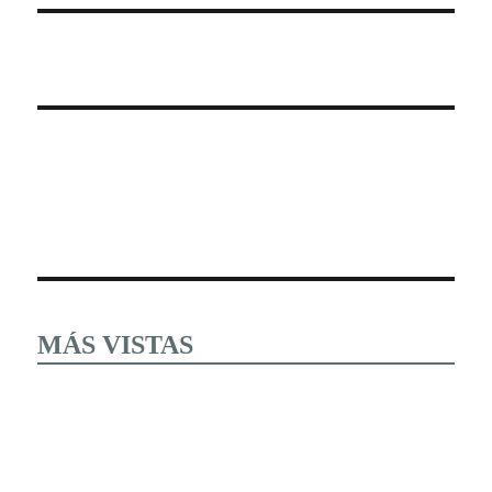
MÁS VISTAS
Estudiantes tomaron esta mañana las instalaciones y
desconocieron al cuerpo directivo del Instituto Tecnológico
del Altiplano