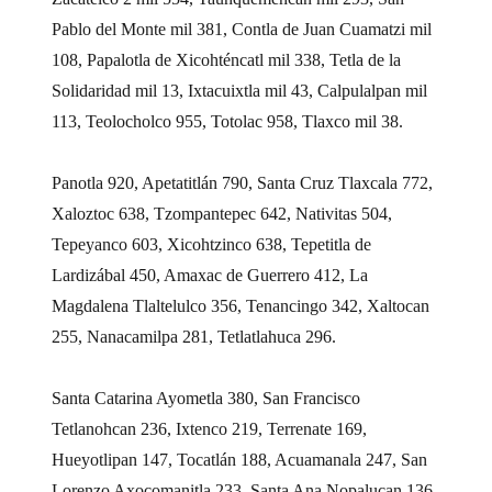
Pablo del Monte mil 381, Contla de Juan Cuamatzi mil
108, Papalotla de Xicohténcatl mil 338, Tetla de la
Solidaridad mil 13, Ixtacuixtla mil 43, Calpulalpan mil
113, Teolocholco 955, Totolac 958, Tlaxco mil 38.
Panotla 920, Apetatitlán 790, Santa Cruz Tlaxcala 772,
Xaloztoc 638, Tzompantepec 642, Nativitas 504,
Tepeyanco 603, Xicohtzinco 638, Tepetitla de
Lardizábal 450, Amaxac de Guerrero 412, La
Magdalena Tlaltelulco 356, Tenancingo 342, Xaltocan
255, Nanacamilpa 281, Tetlatlahuca 296.
Santa Catarina Ayometla 380, San Francisco
Tetlanohcan 236, Ixtenco 219, Terrenate 169,
Hueyotlipan 147, Tocatlán 188, Acuamanala 247, San
Lorenzo Axocomanitla 233, Santa Ana Nopalucan 136,