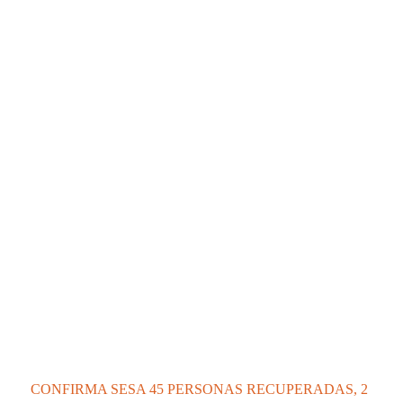
CONFIRMA SESA 45 PERSONAS RECUPERADAS, 2
DEFUNCIONES Y 148 CASOS POSITIVOS EN
TLAXCALA DE COVID-19