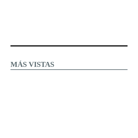
MÁS VISTAS
Estudiantes tomaron esta mañana las instalaciones y
desconocieron al cuerpo directivo del Instituto Tecnológico
del Altiplano