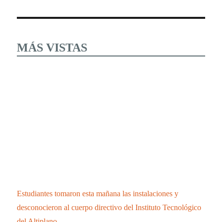
MÁS VISTAS
Estudiantes tomaron esta mañana las instalaciones y
desconocieron al cuerpo directivo del Instituto Tecnológico
del Altiplano
LAS CUEVAS DE TIZA O CALCITA DE
HUEYOTLIPAN UN ATRACTIVO TURISTICO
UNICO QUE DEBES CONOCER.
Se integra cantante de Chiautempan a “Los Ángeles
Azules”
CONFIRMA SESA 45 PERSONAS RECUPERADAS, 2
DEFUNCIONES Y 148 CASOS POSITIVOS EN