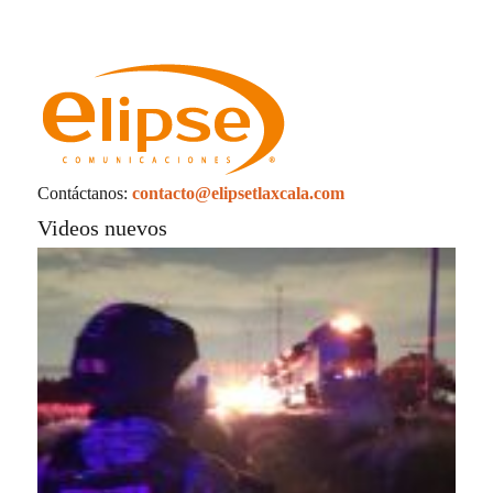
CHAVA SANTOS REFUERZA
COORDINACIÓN INTERINSTITUCIONAL
PARA GARANTIZAR SEGURIDAD EN
EVENTO AUTOMOVILÍSTICO
Populares
especiales
Estatal
Nacional-Internacional
Tour por Tlaxcala