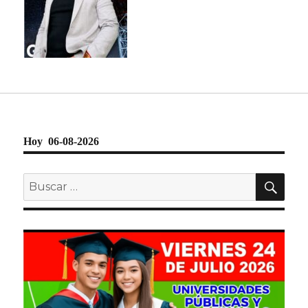
Hoy 06-08-2026
BU
Buscar
por: