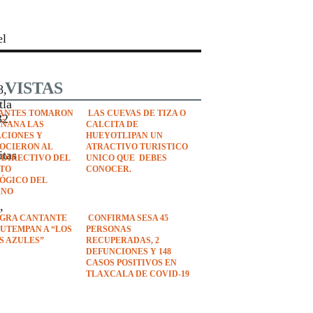
el
 VISTAS
8,
tla
ANTES TOMARON
LAS CUEVAS DE TIZA O
32.
AÑANA LAS
CALCITA DE
ACIONES Y
HUEYOTLIPAN UN
OCIERON AL
ATRACTIVO TURISTICO
itas
 DIRECTIVO DEL
UNICO QUE DEBES
UTO
CONOCER.
ÓGICO DEL
ANO
,
EGRA CANTANTE
CONFIRMA SESA 45
UTEMPAN A “LOS
PERSONAS
S AZULES”
RECUPERADAS, 2
DEFUNCIONES Y 148
CASOS POSITIVOS EN
TLAXCALA DE COVID-19