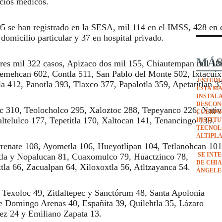
acios médicos.
805 se han registrado en la SESA, mil 114 en el IMSS, 428 en 
n domicilio particular y 37 en hospital privado.
MÁS
tres mil 322 casos, Apizaco dos mil 155, Chiautempan mil 18
mehcan 602, Contla 511, San Pablo del Monte 502, Ixtacuix
ESTUDI
a 412, Panotla 393, Tlaxco 377, Papalotla 359, Apetatitlán 3
ESTA M
INSTAL
DESCON
 310, Teolocholco 295, Xaloztoc 288, Tepeyanco 226, Nativ
CUERPO
ltelulco 177, Tepetitla 170, Xaltocan 141, Tenancingo 139.
INSTIT
TECNOL
ALTIPL
rrenate 108, Ayometla 106, Hueyotlipan 104, Tetlanohcan 101
SE INT
tla y Nopalucan 81, Cuaxomulco 79, Huactzinco 78,
DE CHIA
la 66, Zacualpan 64, Xiloxoxtla 56, Atltzayanca 54.
ÁNGELE
 Texoloc 49, Zitlaltepec y Sanctórum 48, Santa Apolonia
 Domingo Arenas 40, Españita 39, Quilehtla 35, Lázaro
rez 24 y Emiliano Zapata 13.