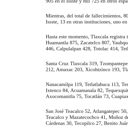
905 en el Issste y mil 725 en otros esp
Mientras, del total de fallecimientos, 
Issste, 13 en otras instituciones, uno e
Hasta este momento, Tlaxcala registra 
Huamantla 875, Zacatelco 807, Yauhque
446, Calpulalpan 428, Totolac 414, Tetl
Santa Cruz Tlaxcala 319, Tzompantepec
212, Amaxac 203, Xicohtzinco 193, Tla
Nanacamilpa 119, Tetlatlahuca 113, Te
Ixtenco 84, Acuamanala 82, Tequexqui
Axocomanitla 75, Tocatlán 73, Cuapiaxt
San José Teacalco 52, Atlangatepec 50,
Teacalco y Mazatecochco 41, Muñoz de
Cárdenas 30, Tecopilco 27, Benito Juá