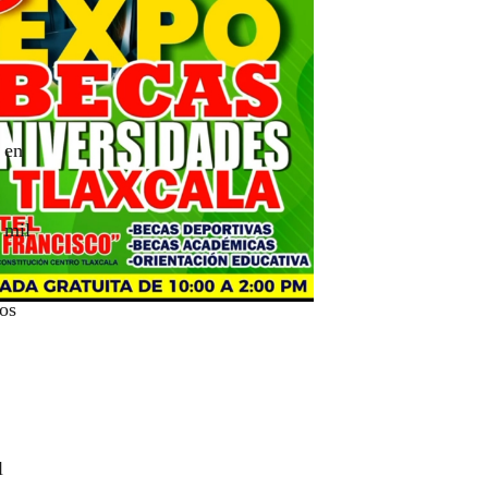
 en
 mil
os
l