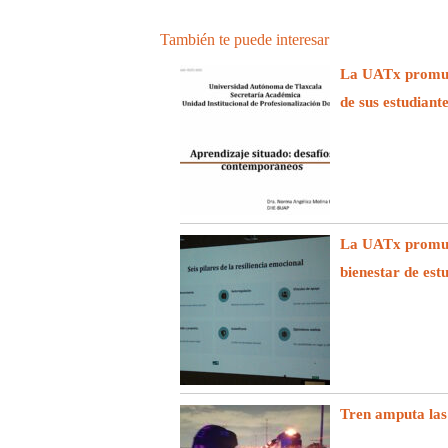
También te puede interesar
La UATx promuev
de sus estudiant
La UATx promuev
bienestar de est
Tren amputa las