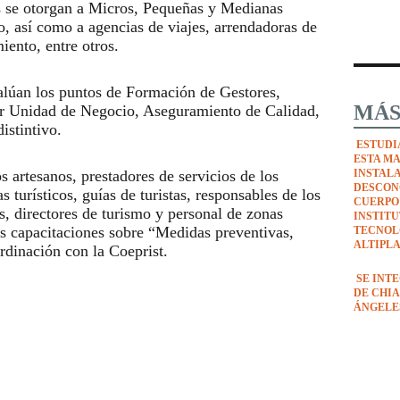
s se otorgan a Micros, Pequeñas y Medianas
o, así como a agencias de viajes, arrendadoras de
iento, entre otros.
valúan los puntos de Formación de Gestores,
MÁS
or Unidad de Negocio, Aseguramiento de Calidad,
istintivo.
ESTUDI
ESTA M
s artesanos, prestadores de servicios de los
INSTAL
DESCON
 turísticos, guías de turistas, responsables de los
CUERPO
s, directores de turismo y personal de zonas
INSTIT
as capacitaciones sobre “Medidas preventivas,
TECNOL
ALTIPL
rdinación con la Coeprist.
SE INT
DE CHIA
ÁNGELE