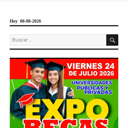
Hoy 08-08-2026
BU
Buscar
por: