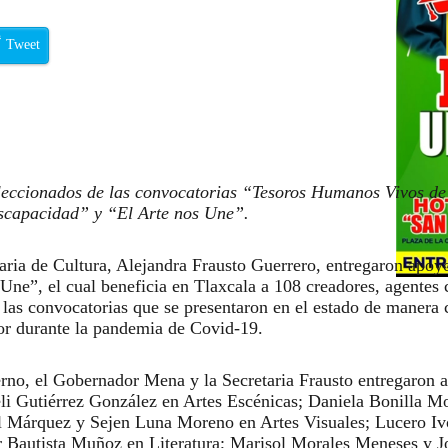
Tweet
eleccionados de las convocatorias “Tesoros Humanos Vivos de
scapacidad” y “El Arte nos Une”.
ria de Cultura, Alejandra Frausto Guerrero, entregaron apoy
ne”, el cual beneficia en Tlaxcala a 108 creadores, agentes c
e las convocatorias que se presentaron en el estado de manera 
or durante la pandemia de Covid-19.
ierno, el Gobernador Mena y la Secretaria Frausto entregaron 
i Gutiérrez González en Artes Escénicas; Daniela Bonilla M
l Márquez y Sejen Luna Moreno en Artes Visuales; Lucero I
 Bautista Muñoz en Literatura; Marisol Morales Meneses y J