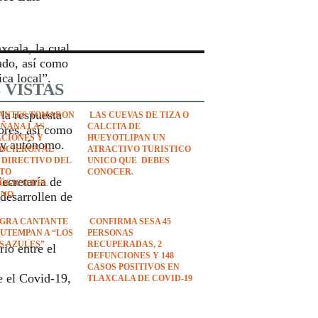
xcala, la cual
tado, así como
ica local”.
 VISTAS
 la respuesta
ANTES TOMARON
LAS CUEVAS DE TIZA O
AÑANA LAS
CALCITA DE
ores, así como
ACIONES Y
HUEYOTLIPAN UN
e y autónomo.
OCIERON AL
ATRACTIVO TURISTICO
 DIRECTIVO DEL
UNICO QUE DEBES
UTO
CONOCER.
ecretaría de
ÓGICO DEL
desarrollen de
ANO
EGRA CANTANTE
CONFIRMA SESA 45
UTEMPAN A “LOS
PERSONAS
S AZULES”
RECUPERADAS, 2
io entre el
DEFUNCIONES Y 148
CASOS POSITIVOS EN
e el Covid-19,
TLAXCALA DE COVID-19