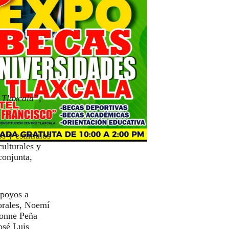
 Tlaxcala”,
os y estímulos
ulturales y
conjunta,
apoyos a
orales, Noemí
vonne Peña
osé Luis