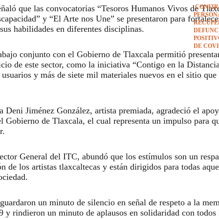
señaló que las convocatorias “Tesoros Humanos Vivos de Tlax
CONFIR
PERSON
capacidad” y “El Arte nos Une” se presentaron para fortalece
RECUPE
 sus habilidades en diferentes disciplinas.
DEFUNCI
POSITI
DE COVI
rabajo conjunto con el Gobierno de Tlaxcala permitió presentar
io de este sector, como la iniciativa “Contigo en la Distanci
usuarios y más de siete mil materiales nuevos en el sitio que
a Deni Jiménez González, artista premiada, agradeció el apo
 el Gobierno de Tlaxcala, el cual representa un impulso para q
r.
ctor General del ITC, abundó que los estímulos son un resp
n de los artistas tlaxcaltecas y están dirigidos para todas aqu
sociedad.
 guardaron un minuto de silencio en señal de respeto a la mem
9 y rindieron un minuto de aplausos en solidaridad con todos 