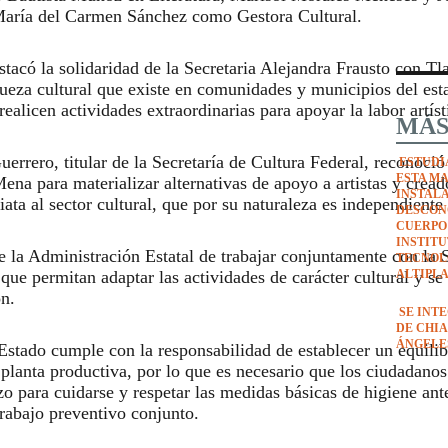
aría del Carmen Sánchez como Gestora Cultural.
có la solidaridad de la Secretaria Alejandra Frausto con Tla
iqueza cultural que existe en comunidades y municipios del es
realicen actividades extraordinarias para apoyar la labor artíst
MÁS
errero, titular de la Secretaría de Cultura Federal, reconoció
ESTUDI
ESTA M
 para materializar alternativas de apoyo a artistas y cread
INSTAL
ata al sector cultural, que por su naturaleza es independient
DESCON
CUERPO
INSTIT
a Administración Estatal de trabajar conjuntamente con la S
TECNOL
ue permitan adaptar las actividades de carácter cultural y se 
ALTIPL
n.
SE INT
DE CHIA
ÁNGELE
stado cumple con la responsabilidad de establecer un equilibr
a planta productiva, por lo que es necesario que los ciudadanos
o para cuidarse y respetar las medidas básicas de higiene ant
 trabajo preventivo conjunto.