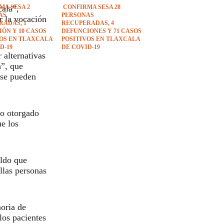
cala”,
MA SESA 2
CONFIRMA SESA 28
AS
PERSONAS
r la vocación
RADAS, 1
RECUPERADAS, 4
ÓN Y 10 CASOS
DEFUNCIONES Y 71 CASOS
VOS EN TLAXCALA
POSITIVOS EN TLAXCALA
D-19
DE COVID-19
 alternativas
a”, que
 se pueden
yo otorgado
ue los
aldo que
ellas personas
oria de
los pacientes