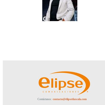
Contáctanos:
contacto@elipsetlaxcala.com