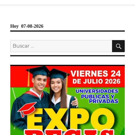
Hoy 07-08-2026
BU
Buscar
por: