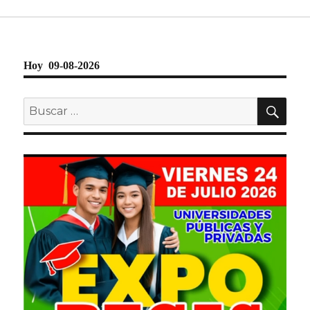
Hoy 09-08-2026
BU
Buscar
por: