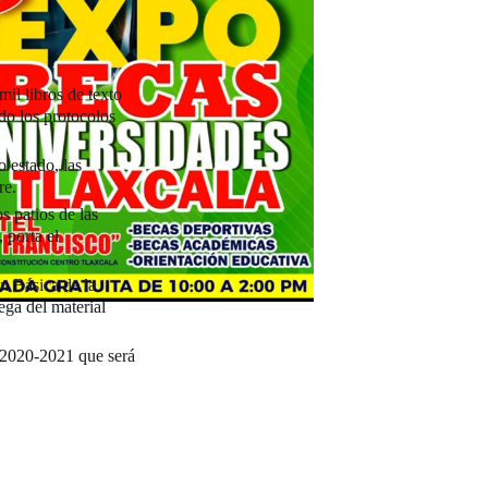
il libros de texto
do los protocolos
 estado, las
re.
 patios de las
 porta el
n Básica de la
ega del material
r 2020-2021 que será