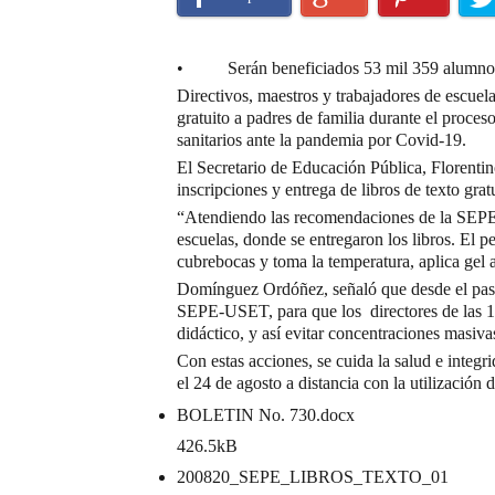
• Serán beneficiados 53 mil 359 alumnos 
Directivos, maestros y trabajadores de escuel
gratuito a padres de familia durante el proce
sanitarios ante la pandemia por Covid-19.
El Secretario de Educación Pública, Florenti
inscripciones y entrega de libros de texto grat
“Atendiendo las recomendaciones de la SEPE-U
escuelas, donde se entregaron los libros. El pe
cubrebocas y toma la temperatura, aplica gel a
Domínguez Ordóñez, señaló que desde el pasa
SEPE-USET, para que los directores de las 139
didáctico, y así evitar concentraciones masiva
Con estas acciones, se cuida la salud e integr
el 24 de agosto a distancia con la utilización
BOLETIN No. 730
.docx
426.5kB
200820_SEPE_LIBROS_TEXTO_01