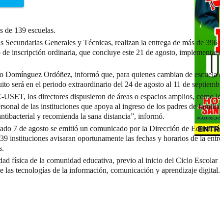
de 139 escuelas.
as Secundarias Generales y Técnicas, realizan la entrega de más de 396 m
so de inscripción ordinaria, que concluye este 21 de agosto, implementan
no Domínguez Ordóñez, informó que, para quienes cambian de escuela o
uito será en el periodo extraordinario del 24 de agosto al 11 de septiemb
SET, los directores dispusieron de áreas o espacios amplios, como los
rsonal de las instituciones que apoya al ingreso de los padres de familia,
ntibacterial y recomienda la sana distancia”, informó.
do 7 de agosto se emitió un comunicado por la Dirección de Educació
 instituciones avisaran oportunamente las fechas y horarios de la entr
s.
idad física de la comunidad educativa, previo al inicio del Ciclo Escola
 de las tecnologías de la información, comunicación y aprendizaje digital.