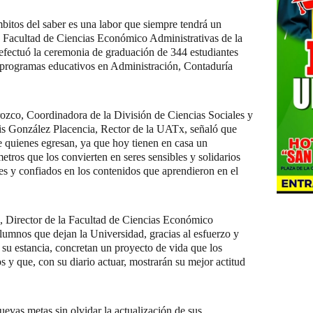
bitos del saber es una labor que siempre tendrá un
la Facultad de Ciencias Económico Administrativas de la
ectuó la ceremonia de graduación de 344 estudiantes
 programas educativos en Administración, Contaduría
rozco, Coordinadora de la División de Ciencias Sociales y
uis González Placencia, Rector de la UATx, señaló que
 de quienes egresan, ya que hoy tienen en casa un
tros que los convierten en seres sensibles y solidarios
ces y confiados en los contenidos que aprendieron en el
, Director de la Facultad de Ciencias Económico
alumnos que dejan la Universidad, gracias al esfuerzo y
su estancia, concretan un proyecto de vida que los
 y que, con su diario actuar, mostrarán su mejor actitud
uevas metas sin olvidar la actualización de sus