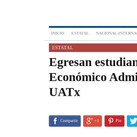
INICIO
ESTATAL
NACIONAL-INTERNA
ESTATAL
Egresan estudian
Económico Admin
UATx
Compartir
+1
Pin