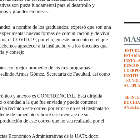
tivas son pieza fundamental para el desarrollo y
smos y grandes empresas.
ndez, a nombre de los graduandos, expresó que son una
o experimentar nuevas formas de comunicación y de vivir
MÁS
 por el COVID-19, por ello, en este momento en el que
debemos agradecer a la institución y a los docentes que
ESTUDI
ría y consejo.
ESTA M
INSTAL
DESCON
ntes con mejor promedio de los tres programas
CUERPO
Rosalinda Armas Gómez, Secretaria de Facultad, así como
INSTIT
TECNOL
ALTIPL
ectrónico y anexos es CONFIDENCIAL. Está dirigida
SE INT
o o entidad a la que fue enviada y puede contener
DE CHIA
ÁNGELE
ha recibido este correo por error o no es el destinatario
itente de inmediato y borre este mensaje de su
producción de este correo que no sea realizada por el
ncias Económico Administrativas de la UATx
.docx