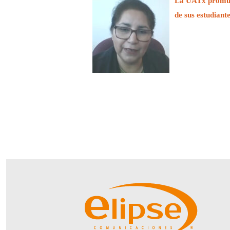
La UATx promuev
de sus estudiant