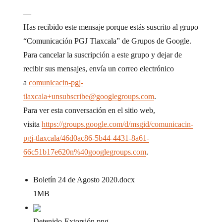
—
Has recibido este mensaje porque estás suscrito al grupo
“Comunicación PGJ Tlaxcala” de Grupos de Google.
Para cancelar la suscripción a este grupo y dejar de
recibir sus mensajes, envía un correo electrónico
a
comunicacin-pgj-
tlaxcala+unsubscribe@googlegroups.com
.
Para ver esta conversación en el sitio web,
visita
https://groups.google.com/d/msgid/comunicacin-
pgj-tlaxcala/46d0ac86-5b44-4431-8a61-
66c51b17e620n%40googlegroups.com
.
Boletín 24 de Agosto 2020
.docx
1MB
Detenido-Extorsión
.png