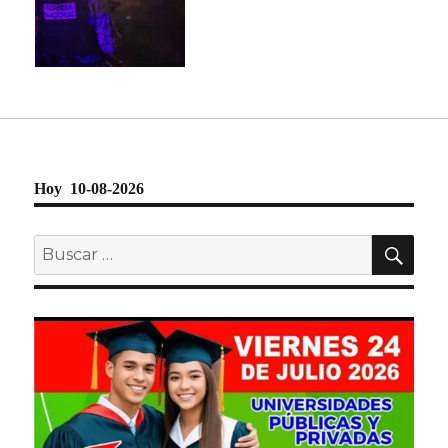
Hoy 10-08-2026
BU
Buscar
por: