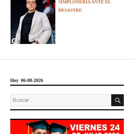
SIMPLONERÍA ANTE EL
DESASTRE
Hoy 06-08-2026
BU
Buscar
por: