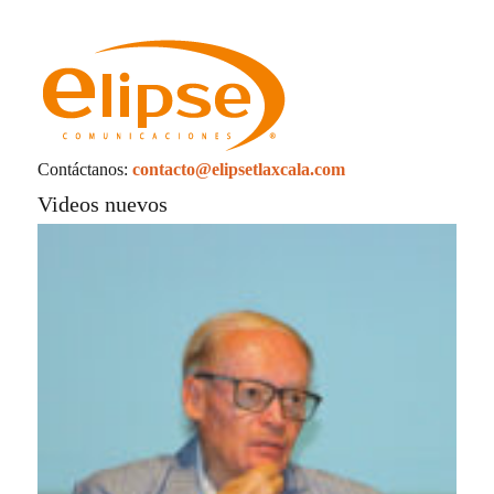
La UATx promueve estrategias de enseñanza
centradas en el contexto de sus estudiantes
La UATx promueve la resiliencia emocional
para fortalecer salud y bienestar de estudiantes
y docentes