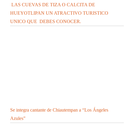
LAS CUEVAS DE TIZA O CALCITA DE
HUEYOTLIPAN UN ATRACTIVO TURISTICO
UNICO QUE DEBES CONOCER.
Se integra cantante de Chiautempan a “Los Ángeles
Azules”
CONFIRMA SESA 45 PERSONAS RECUPERADAS, 2
DEFUNCIONES Y 148 CASOS POSITIVOS EN
TLAXCALA DE COVID-19