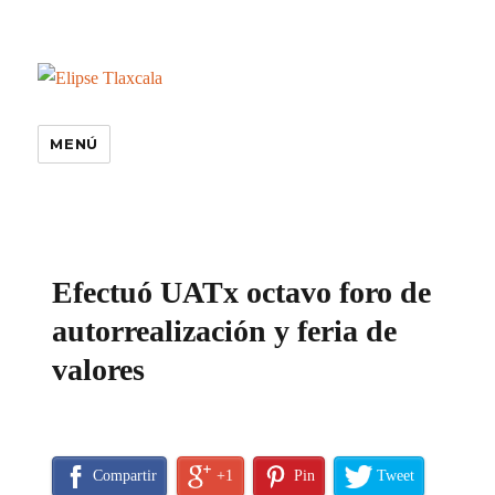
MENÚ
especiales
Efectuó UATx octavo foro de
autorrealización y feria de
valores
Compartir
+1
Pin
Tweet