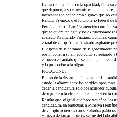
La lista se mantiene en la opacidad, fiel a su e
que depuren, a su conveniencia los nombres, 
interesados se conocieron algunos que no esta
Ramiro Vivanco, o el funcionario federal de l
Pero lo que más llamó la atención entre los
que se quiere reelegir, y los ex funcionarios 
apareció Raymundo Vázquez Conchas, cuñado 
estatal de campaña del frustrado aspirante pr
El esposo de la hermana de la gobernadora po
por imponer a su ahijado como su segundo a b
el nuevo escándalo que se cocine para recorda
y la protección a la oligarquía.
FRICCIONES
En eso de la disputa adelantada por las candid
estado la alianza entre los partidos opositores
ceder la candidatura solo por acuerdos cupula
de ir juntos a la elección local, no así en la co
Resulta que, al igual que hace tres años, los 
candidatura, en particular, a Minerva Hernán
de cumplir acuerdos con sus aliados políticos,
y, luego de tomar protesta, se fue del lado albi