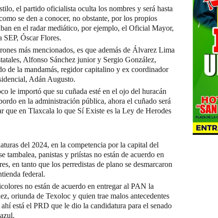
stilo, el partido oficialista oculta los nombres y será hasta
como se den a conocer, no obstante, por los propios
ban en el radar mediático, por ejemplo, el Oficial Mayor,
a SEP, Óscar Flores.
 varones más mencionados, es que además de Álvarez Lima
estatales, Alfonso Sánchez junior y Sergio González,
de la mandamás, regidor capitalino y ex coordinador
esidencial, Adán Augusto.
co le importó que su cuñada esté en el ojo del huracán
ordo en la administración pública, ahora el cuñado será
r que en Tlaxcala lo que Sí Existe es la Ley de Herodes
aturas del 2024, en la competencia por la capital del
 se tambalea, panistas y priístas no están de acuerdo en
res, en tanto que los perredistas de plano se desmarcaron
ntienda federal.
tricolores no están de acuerdo en entregar al PAN la
dez, oriunda de Texoloc y quien trae malos antecedentes
 ahí está el PRD que le dio la candidatura para el senado
azul.