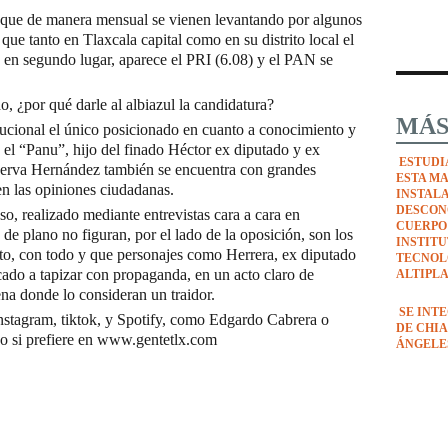
y que de manera mensual se vienen levantando por algunos
ue tanto en Tlaxcala capital como en su distrito local el
 en segundo lugar, aparece el PRI (6.08) y el PAN se
, ¿por qué darle al albiazul la candidatura?
MÁS
tucional el único posicionado en cuanto a conocimiento y
 el “Panu”, hijo del finado Héctor ex diputado y ex
ESTUDI
nerva Hernández también se encuentra con grandes
ESTA M
en las opiniones ciudadanas.
INSTAL
DESCON
o, realizado mediante entrevistas cara a cara en
CUERPO
de plano no figuran, por el lado de la oposición, son los
INSTIT
o, con todo y que personajes como Herrera, ex diputado
TECNOL
cado a tapizar con propaganda, en un acto claro de
ALTIPL
a donde lo consideran un traidor.
SE INT
stagram, tiktok, y Spotify, como Edgardo Cabrera o
DE CHIA
, o si prefiere en www.gentetlx.com
ÁNGELE