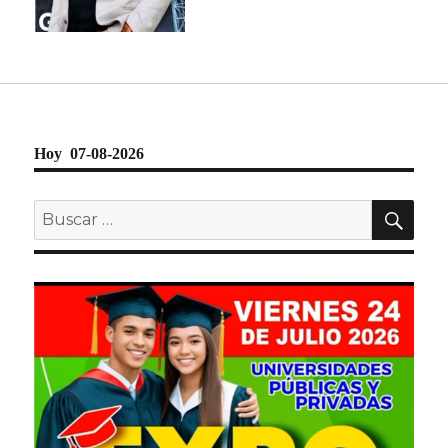
Hoy 07-08-2026
BU
Buscar
por: