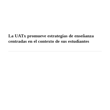
La UATx promueve la resiliencia emocional
para fortalecer salud y bienestar de estudiantes
y docentes