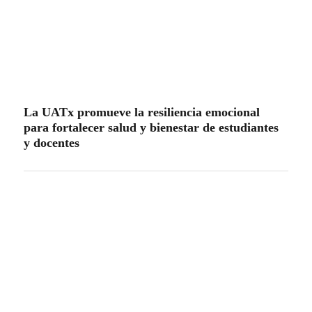
Tren amputa las piernas y mata a un hombre en
Teolocholco
Populares
especiales
Estatal
Nacional-Internacional
Tour por Tlaxcala