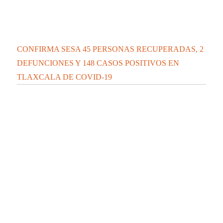
CONFIRMA SESA 45 PERSONAS RECUPERADAS, 2
DEFUNCIONES Y 148 CASOS POSITIVOS EN
TLAXCALA DE COVID-19
CONFIRMA SESA 2 PERSONAS RECUPERADAS, 1
DEFUNCIÓN Y 10 CASOS POSITIVOS EN
TLAXCALA DE COVID-19
CONFIRMA SESA 28 PERSONAS RECUPERADAS, 4
DEFUNCIONES Y 71 CASOS POSITIVOS EN
TLAXCALA DE COVID-19