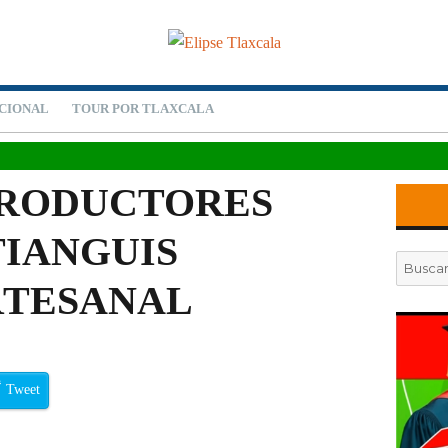
CIONAL
TOUR POR TLAXCALA
PRODUCTORES
TIANGUIS
Buscar
por:
RTESANAL
Tweet