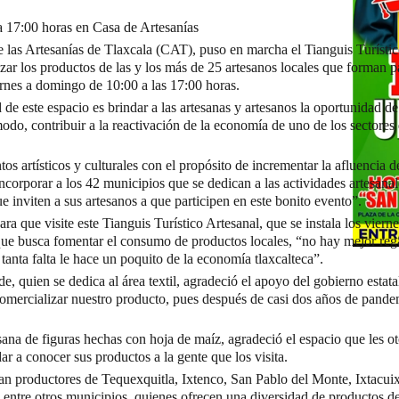
a 17:00 horas en Casa de Artesanías
e las Artesanías de Tlaxcala (CAT), puso en marcha el Tianguis Turístic
zar los productos de las y los más de 25 artesanos locales que forman pa
iernes a domingo de 10:00 a las 17:00 horas.
 de este espacio es brindar a las artesanas y artesanos la oportunidad de
modo, contribuir a la reactivación de la economía de uno de los sectores
artísticos y culturales con el propósito de incrementar la afluencia de
 incorporar a los 42 municipios que se dedican a las actividades artesan
e inviten a sus artesanos a que participen en este bonito evento”.
para que visite este Tianguis Turístico Artesanal, que se instala los viern
ue busca fomentar el consumo de productos locales, “no hay mejor re
 tanta falta le hace un poquito de la economía tlaxcalteca”.
, quien se dedica al área textil, agradeció el apoyo del gobierno estat
omercializar nuestro producto, pues después de casi dos años de pandem
na de figuras hechas con hoja de maíz, agradeció el espacio que les ot
ar a conocer sus productos a la gente que los visita.
n productores de Tequexquitla, Ixtenco, San Pablo del Monte, Ixtacuixt
 entre otros municipios, quienes ofrecen una diversidad de productos de