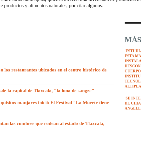
de productos y alimentos naturales, por citar algunos.
MÁS
ESTUDI
ESTA M
INSTAL
DESCON
en los restaurantes ubicados en el centro histórico de
CUERPO
INSTIT
TECNOL
ALTIPL
de la capital de Tlaxcala, “la luna de sangre”
SE INT
uisitos manjares inició El Festival “La Muerte tiene
DE CHIA
ÁNGELE
ntan las cumbres que rodean al estado de Tlaxcala,