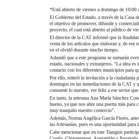
*Está abierto de viernes a domingo de 10:00 
El Gobierno del Estado, a través de la Casa d
el objetivo de promover, difundir y comerciali
proyecto, el cual está abierto al público de v
El director de la CAT informó que la finalidad
venta de los artículos que elaboran y, de ese 
en el olvidó durante mucho tiempo.
Adundó que a este programa se sumarán eventos 
estado, nacionales y extranjeros. “La idea es
contacto con los diferentes municipios para qu
Por ello, reiteró la invitación a la ciudadanía 
domingos en las inmediaciones de la CAT y q
consumir lo nuestro, ver feliz a ese sector que
En tanto, la artesana Ana María Sánchez Conde
bueno, ya que nos abre una puerta más para c
muy tranquilo nuestro comercio”.
Además, Norma Angélica García Flores, artesa
las Artesanías, pues es una oportunidad para d
Cabe mencionar que en este Tianguis participa
Contla, Chiautempan, Apetatitlán y Papalotla,