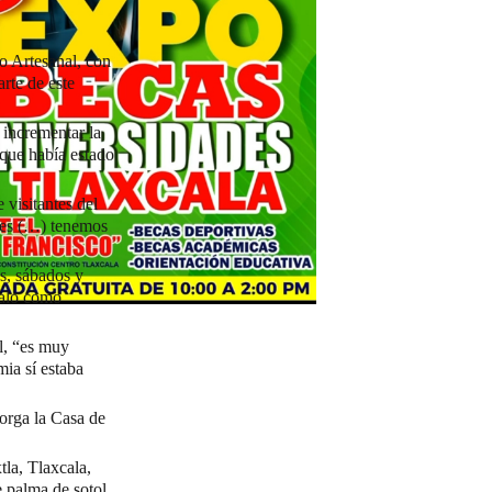
o Artesanal, con
rte de este
 incrementar la
 que había estado
 visitantes del
ales (…) tenemos
es, sábados y
galo como
al, “es muy
ia sí estaba
orga la Casa de
la, Tlaxcala,
 palma de sotol,