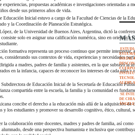
de experiencias, propuestas académicas e investigaciones orientadas a me
niños desde sus primeros años de vida.
 Educación Inicial estuvo a cargo de la Facultad de Ciencias de la Edu
rado y la Coordinación de Planeación Estratégica.
 López, de la Universidad de Buenos Aires, Argentina, dictó la conferen
MÁS
consiste solo en asignar una calificación numérica, sino en orientar y fo
studiante.
ESTUDI
ación formativa representa un proceso continuo que permite interpretar,
ESTA M
ños, considerando sus contextos de vida, experiencias y necesidades parti
INSTAL
DESCON
irigida a madres, padres de familia y asistentes, en la que subrayó la i
CUERPO
rados en la infancia, capaces de reconocer los intereses de cada niña y 
INSTIT
TECNOL
ALTIPL
 Subdirectora de Educación Inicial de la Secretaría de Educación Públic
a compartida entre la escuela, la familia y la comunidad es fundame
SE INT
os.
DE CHIA
cana concibe el derecho a la educación más allá de la adquisición de c
ÁNGELE
as y los estudiantes y promover su desarrollo cognitivo, ético, cultural, s
r la colaboración entre docentes, madres y padres de familia, así como
el alumnado, desde una perspectiva humanista e inclusiva que contribuy