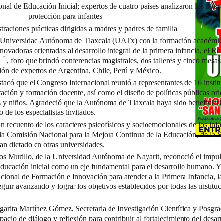
al de Educación Inicial; expertos de cuatro países analizaron los retos
protección para infantes
aciones prácticas dirigidas a madres y padres de familia
a Universidad Autónoma de Tlaxcala (UATx) con la formación académic
ovadoras orientadas al desarrollo integral de la primera infancia, el Re
́ , foro que brindó conferencias magistrales, dos talleres y cinco mesas
ción de expertos de Argentina, Chile, Perú y México.
stacó que el Congreso Internacional reunió a representantes de 16 instit
itación y formación docente, así como el diseño de políticas públicas ori
as y niños. Agradeció que la Autónoma de Tlaxcala haya sido beneficiari
 de los especialistas invitados.
n recuento de los caracteres psicofísicos y socioemocionales de los infa
 la Comisión Nacional para la Mejora Continua de la Educación, de la S
an dictado en otras universidades.
os Murillo, de la Universidad Autónoma de Nayarit, reconoció el impul
educación inicial como un eje fundamental para el desarrollo humano. 
Nacional de Formación e Innovación para atender a la Primera Infancia, 
ir avanzando y lograr los objetivos establecidos por todas las institu
rgarita Martínez Gómez, Secretaria de Investigación Científica y Posgr
acio de diálogo y reflexión para contribuir al fortalecimiento del desarr