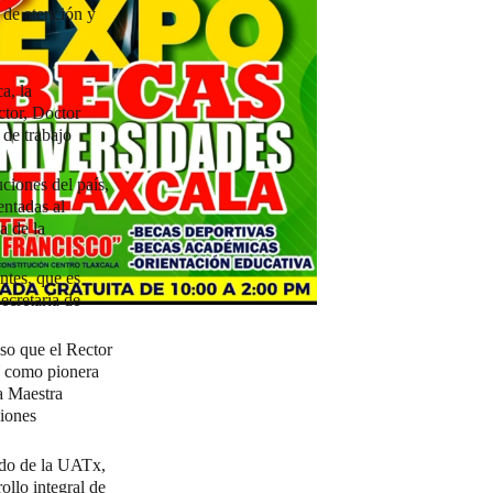
 de atención y
a, la
ctor, Doctor
 de trabajo
uciones del país,
entadas al
a de la
ntes, que es
ecretaría de
so que el Rector
Y como pionera
la Maestra
ciones
ado de la UATx,
ollo integral de