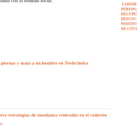
ulada con la realidad social.
CONFIR
PERSON
RECUPE
DEFUNCI
POSITI
DE COVI
 piernas y mata a un hombre en Teolocholco
e estrategias de enseñanza centradas en el contexto
es