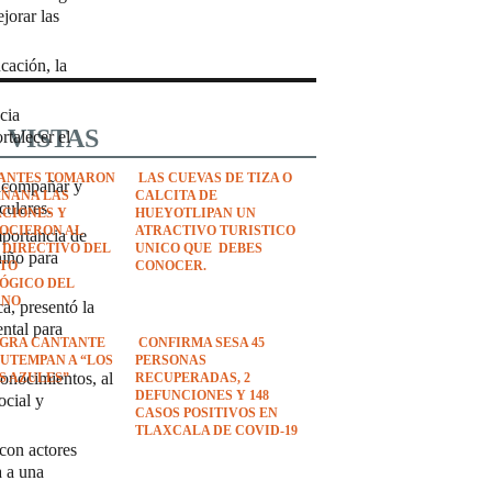
jorar las
cación, la
cia
 VISTAS
rtalecer el
ANTES TOMARON
LAS CUEVAS DE TIZA O
 acompañar y
AÑANA LAS
CALCITA DE
culares.
ACIONES Y
HUEYOTLIPAN UN
OCIERON AL
ATRACTIVO TURISTICO
mportancia de
 DIRECTIVO DEL
UNICO QUE DEBES
niño para
UTO
CONOCER.
ÓGICO DEL
ANO
a, presentó la
ntal para
EGRA CANTANTE
CONFIRMA SESA 45
UTEMPAN A “LOS
PERSONAS
onocimientos, al
S AZULES”
RECUPERADAS, 2
DEFUNCIONES Y 148
ocial y
CASOS POSITIVOS EN
TLAXCALA DE COVID-19
 con actores
a a una