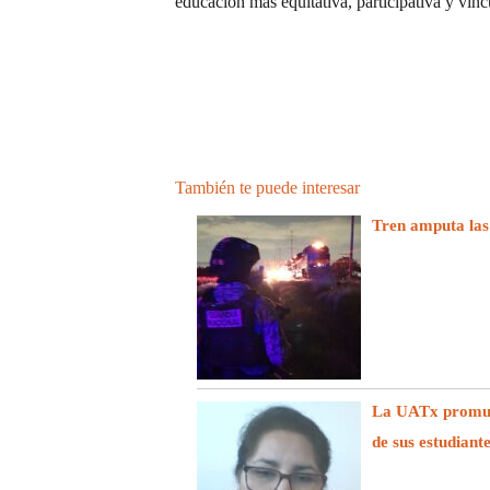
educación más equitativa, participativa y vinc
También te puede interesar
Tren amputa las
La UATx promuev
de sus estudiant