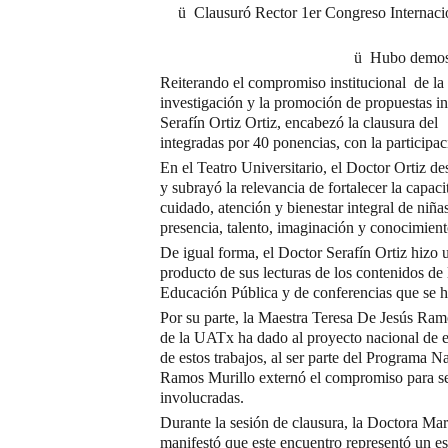
ü Clausuró Rector 1er Congreso Internacion
ü Hubo demostr
Reiterando el compromiso institucional de l
investigación y la promoción de propuestas inn
Serafín Ortiz Ortiz, encabezó la clausura del 
integradas por 40 ponencias, con la participa
En el Teatro Universitario, el Doctor Ortiz de
y subrayó la relevancia de fortalecer la capac
cuidado, atención y bienestar integral de niñ
presencia, talento, imaginación y conocimiento
De igual forma, el Doctor Serafín Ortiz hizo u
producto de sus lecturas de los contenidos de
Educación Pública y de conferencias que se h
Por su parte, la Maestra Teresa De Jesús Ram
de la UATx ha dado al proyecto nacional de 
de estos trabajos, al ser parte del Programa 
Ramos Murillo externó el compromiso para segu
involucradas.
Durante la sesión de clausura, la Doctora Ma
manifestó que este encuentro representó un esp