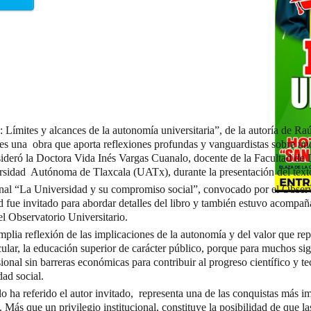
 Límites y alcances de la autonomía universitaria”, de la autoría de Ra
 una obra que aporta reflexiones profundas y vanguardistas sobre uno
nsideró la Doctora Vida Inés Vargas Cuanalo, docente de la Facultad de
ersidad Autónoma de Tlaxcala (UATx), durante la presentación del text
onal “La Universidad y su compromiso social”, convocado por el Obser
 fue invitado para abordar detalles del libro y también estuvo acompañ
l Observatorio Universitario.
lia reflexión de las implicaciones de la autonomía y del valor que rep
cular, la educación superior de carácter público, porque para muchos sig
onal sin barreras económicas para contribuir al progreso científico y t
dad social.
 ha referido el autor invitado, representa una de las conquistas más im
Más que un privilegio institucional, constituye la posibilidad de que l