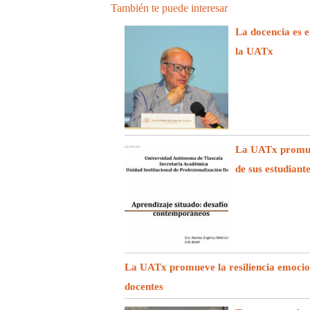
También te puede interesar
La docencia es e
la UATx
La UATx promuev
de sus estudiant
La UATx promueve la resiliencia emociona
docentes