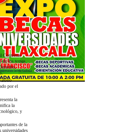
úl Contreras
 de los temas
 Derecho,
o.
vatorio
ado por el
resenta la
nifica la
ecnológico, y
portantes de la
as universidades