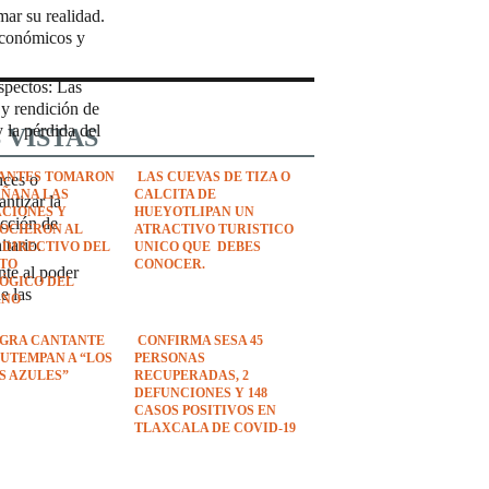
ar su realidad.
 económicos y
spectos: Las
 y rendición de
 la pérdida del
 VISTAS
ANTES TOMARON
LAS CUEVAS DE TIZA O
nces o
AÑANA LAS
CALCITA DE
ntizar la
ACIONES Y
HUEYOTLIPAN UN
ucción de
OCIERON AL
ATRACTIVO TURISTICO
tario.
 DIRECTIVO DEL
UNICO QUE DEBES
UTO
CONOCER.
nte al poder
ÓGICO DEL
e las
ANO
EGRA CANTANTE
CONFIRMA SESA 45
UTEMPAN A “LOS
PERSONAS
S AZULES”
RECUPERADAS, 2
DEFUNCIONES Y 148
CASOS POSITIVOS EN
TLAXCALA DE COVID-19