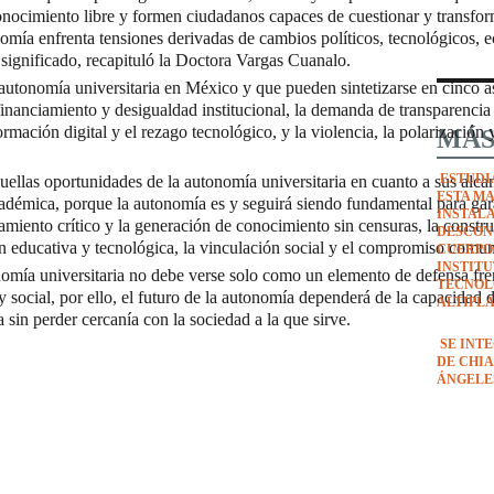
ocimiento libre y formen ciudadanos capaces de cuestionar y transform
nomía enfrenta tensiones derivadas de cambios políticos, tecnológicos,
 significado, recapituló la Doctora Vargas Cuanalo.
 autonomía universitaria en México y que pueden sintetizarse en cinco a
e financiamiento y desigualdad institucional, la demanda de transparencia
rmación digital y el rezago tecnológico, y la violencia, la polarización y
MÁS
ESTUDI
uellas oportunidades de la autonomía universitaria en cuanto a sus alca
ESTA M
académica, porque la autonomía es y seguirá siendo fundamental para gara
INSTAL
miento crítico y la generación de conocimiento sin censuras, la constr
DESCON
 educativa y tecnológica, la vinculación social y el compromiso comuni
CUERPO
INSTIT
nomía universitaria no debe verse solo como un elemento de defensa fre
TECNOL
y social, por ello, el futuro de la autonomía dependerá de la capacidad d
ALTIPL
sin perder cercanía con la sociedad a la que sirve.
SE INT
DE CHIA
ÁNGELE