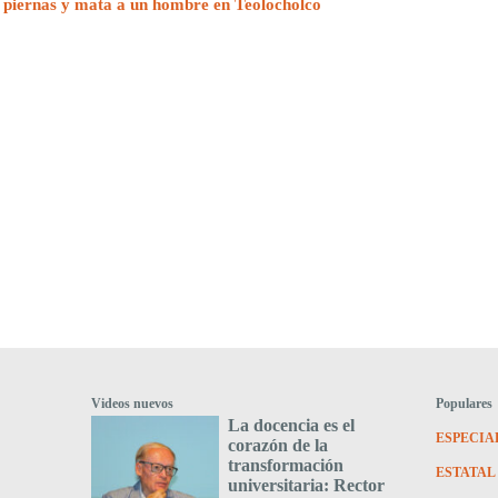
 piernas y mata a un hombre en Teolocholco
Videos nuevos
Populares
La docencia es el
ESPECIA
corazón de la
transformación
ESTATAL
universitaria: Rector