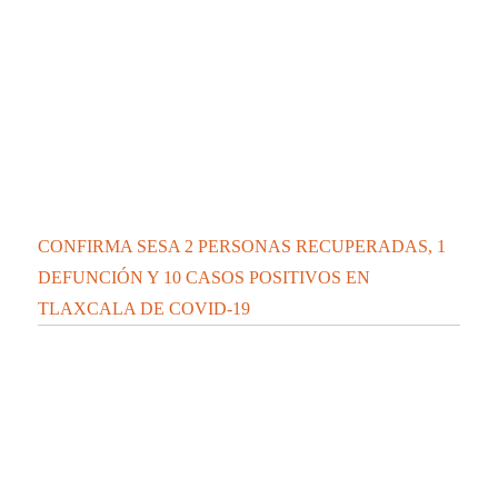
La UATx promueve estrategias de enseñanza
centradas en el contexto de sus estudiantes
La UATx promueve la resiliencia emocional
para fortalecer salud y bienestar de estudiantes
y docentes
Populares
especiales
Estatal
Nacional-Internacional