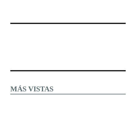
MÁS VISTAS
Estudiantes tomaron esta mañana las instalaciones y
desconocieron al cuerpo directivo del Instituto Tecnológico
del Altiplano
LAS CUEVAS DE TIZA O CALCITA DE