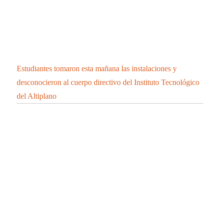
HUEYOTLIPAN UN ATRACTIVO TURISTICO
UNICO QUE DEBES CONOCER.
Se integra cantante de Chiautempan a “Los Ángeles
Azules”
CONFIRMA SESA 45 PERSONAS RECUPERADAS, 2
DEFUNCIONES Y 148 CASOS POSITIVOS EN
TLAXCALA DE COVID-19
CONFIRMA SESA 2 PERSONAS RECUPERADAS, 1
DEFUNCIÓN Y 10 CASOS POSITIVOS EN
TLAXCALA DE COVID-19