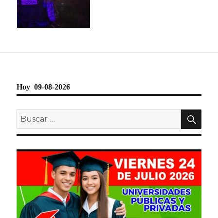
Hoy 09-08-2026
BU
Buscar
por: