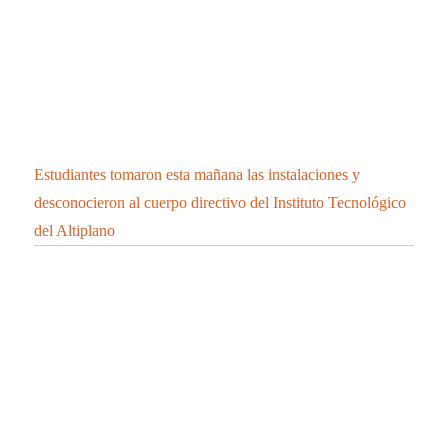
LAS CUEVAS DE TIZA O CALCITA DE
HUEYOTLIPAN UN ATRACTIVO TURISTICO
UNICO QUE DEBES CONOCER.
Se integra cantante de Chiautempan a “Los Ángeles
Azules”
CONFIRMA SESA 45 PERSONAS RECUPERADAS, 2