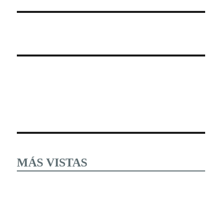
MÁS VISTAS
Estudiantes tomaron esta mañana las instalaciones y
desconocieron al cuerpo directivo del Instituto Tecnológico
del Altiplano