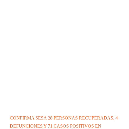
La UATx promueve estrategias de enseñanza
centradas en el contexto de sus estudiantes
La UATx promueve la resiliencia emocional
para fortalecer salud y bienestar de estudiantes
y docentes
Populares
especiales
Estatal
Nacional-Internacional
Tour por Tlaxcala