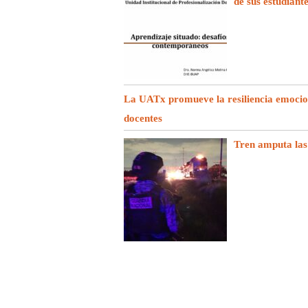
de sus estudiant
La UATx promueve la resiliencia emociona
docentes
Tren amputa las