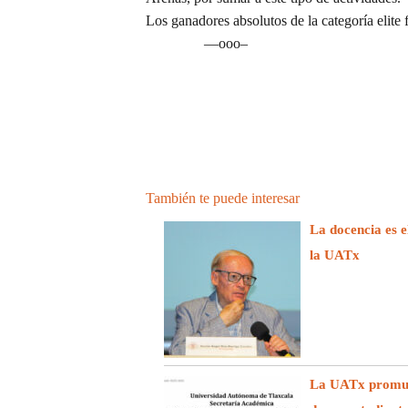
Los ganadores absolutos de la categoría elite
—ooo–
También te puede interesar
La docencia es e
la UATx
La UATx promuev