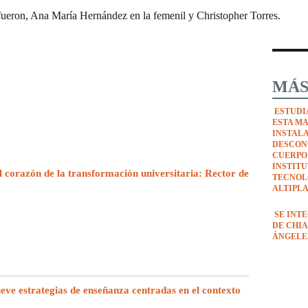
 fueron, Ana María Hernández en la femenil y Christopher Torres.
MÁS
ESTUDI
ESTA M
INSTAL
DESCON
CUERPO
INSTIT
l corazón de la transformación universitaria: Rector de
TECNOL
ALTIPL
SE INT
DE CHIA
ÁNGELE
e estrategias de enseñanza centradas en el contexto