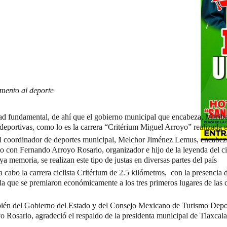
omento al deporte
idad fundamental, de ahí que el gobierno municipal que encabeza, Marib
s deportivas, como lo es la carrera “Critérium Miguel Arroyo” realizada
, el coordinador de deportes municipal, Melchor Jiménez Lemus, encabe
to con Fernando Arroyo Rosario, organizador e hijo de la leyenda del c
 memoria, se realizan este tipo de justas en diversas partes del país
 cabo la carrera ciclista Critérium de 2.5 kilómetros, con la presencia d
la que se premiaron económicamente a los tres primeros lugares de las 
ambién del Gobierno del Estado y del Consejo Mexicano de Turismo Depo
 Rosario, agradeció el respaldo de la presidenta municipal de Tlaxcala