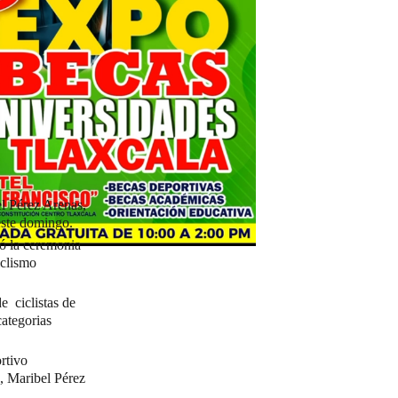
el Pérez Arenas,
 este domingo.
zó la ceremonia
iclismo
e ciclistas de
categorias
rtivo
, Maribel Pérez