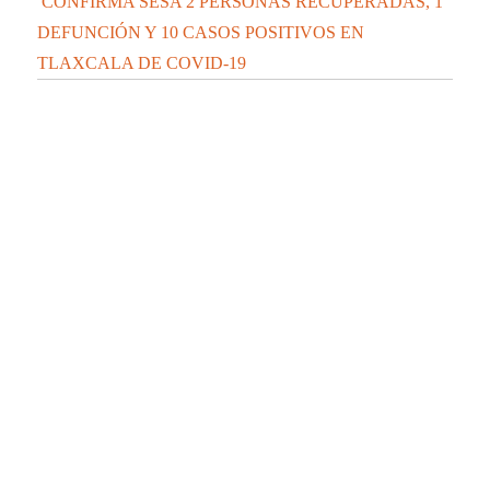
La UATx promueve estrategias de enseñanza
centradas en el contexto de sus estudiantes
La UATx promueve la resiliencia emocional
para fortalecer salud y bienestar de estudiantes
y docentes
Populares
especiales