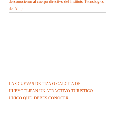
desconocieron al cuerpo directivo del Instituto Tecnológico
del Altiplano
LAS CUEVAS DE TIZA O CALCITA DE
HUEYOTLIPAN UN ATRACTIVO TURISTICO
UNICO QUE DEBES CONOCER.
Se integra cantante de Chiautempan a “Los Ángeles
Azules”
CONFIRMA SESA 45 PERSONAS RECUPERADAS, 2
DEFUNCIONES Y 148 CASOS POSITIVOS EN
TLAXCALA DE COVID-19
CONFIRMA SESA 2 PERSONAS RECUPERADAS, 1
DEFUNCIÓN Y 10 CASOS POSITIVOS EN
TLAXCALA DE COVID-19
CONFIRMA SESA 28 PERSONAS RECUPERADAS, 4