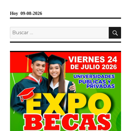
Hoy 09-08-2026
BU
Buscar
por: