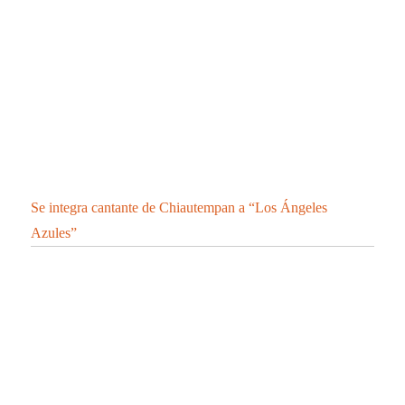
DEFUNCIONES Y 71 CASOS POSITIVOS EN
TLAXCALA DE COVID-19
Contáctanos:
contacto@elipsetlaxcala.com
Videos nuevos