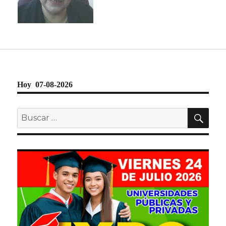
Hoy 07-08-2026
BU
Buscar
por: