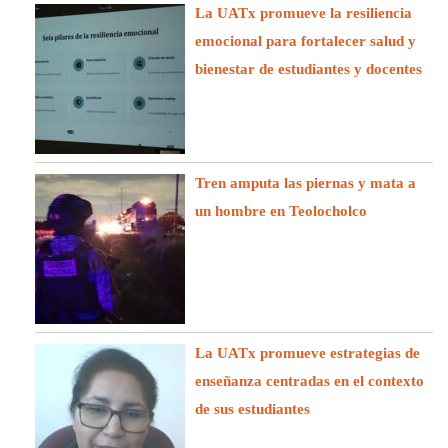
La UATx promueve la resiliencia
emocional para fortalecer salud y
bienestar de estudiantes y docentes
Tren amputa las piernas y mata a
un hombre en Teolocholco
La UATx promueve estrategias de
enseñanza centradas en el contexto
de sus estudiantes