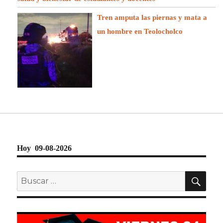
Tren amputa las piernas y mata a
un hombre en Teolocholco
Hoy 09-08-2026
BU
Buscar
por: