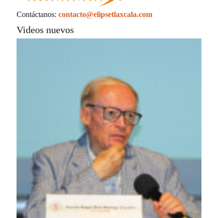
La UATx promueve la resiliencia emocional
para fortalecer salud y bienestar de estudiantes
y docentes
Populares
especiales
Estatal
Nacional-Internacional
Tour por Tlaxcala