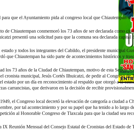
ud para que el Ayuntamiento pida al congreso local que Chiautempan sea
nto de Chiautempan conmemoró los 73 años de ser declarada como ciud
uicatzi presentó una solicitud para que la comuna sea declarada capital 
 estado y todos los integrantes del Cabildo, el presidente municipal G
ó que Chiautempan ha sido parte de acontecimientos históricos y trasc
 los 73 años de la Ciudad de Chiautempan, motivo de esta Sesión S
del cronista municipal, Jesús Cortés Ilhuicatzi, de pedir al Congreso de 
del estado por un día en reconocimiento al respaldo que otorgó a la caus
rzas carrancistas, que derivaron en la decisión de recibir provisionalment
n 1949, el Congreso local decretó la elevación de categoría a ciudad a 
mbre, por tal acontecimiento y por su papel que ha tenido a lo largo de 
a petición al Honorable Congreso de Tlaxcala para que la ciudad sea rec
 la IX Reunión Mensual del Consejo Estatal de Cronistas del Estado de 