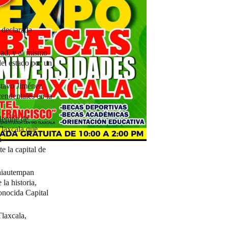
 declarada
ad, y al mismo
del estado por un
ustavo Jiménez
endentales en la
olemne de
Tlaxcala que
a
e la capital de
Chiautempan
la historia,
onocida Capital
Tlaxcala,