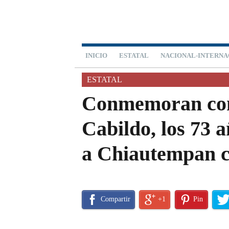
INICIO
ESTATAL
NACIONAL-INTERNA
ESTATAL
Conmemoran con
Cabildo, los 73 
a Chiautempan 
Compartir
+1
Pin