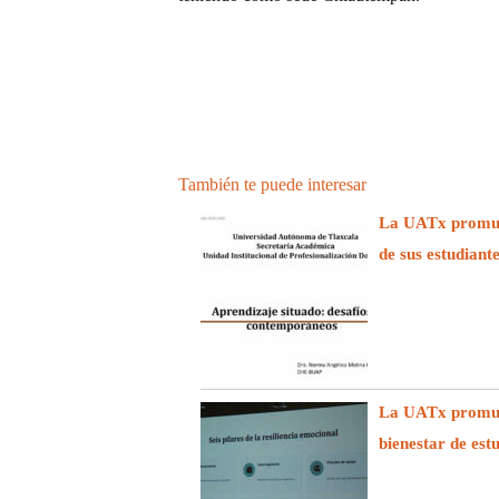
También te puede interesar
La UATx promuev
de sus estudiant
La UATx promuev
bienestar de est