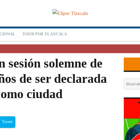
CIONAL
TOUR POR TLAXCALA
 sesión solemne de
años de ser declarada
Buscar
por:
como ciudad
Tweet