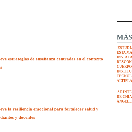
MÁS
ESTUDI
ESTA M
INSTAL
e estrategias de enseñanza centradas en el contexto
DESCON
CUERPO
es
INSTIT
TECNOL
ALTIPL
SE INT
DE CHIA
ÁNGELE
e la resiliencia emocional para fortalecer salud y
udiantes y docentes