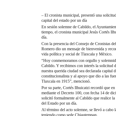
– El cronista municipal, presentó una solicit
capital del estado por un día
En sesión solemne de Cabildo, el Ayuntamie
tiempo, el cronista municipal Jesús Cortés Ilh
día.
Con la presencia del Consejo de Cronistas del
Romero dio un mensaje de bienvenida y record
vida política y social de Tlaxcala y México.
“Hoy conmemoramos con orgullo y solemnidad
Cabildo. Y recibimos con interés la solicitud 
nuestra querida ciudad sea declarada capital 
constitucionalista y al apoyo que dio a las fue
Tlaxcala en 1915”, mencionó.
Por su parte, Cortés Ilhuicatzi recordó que e
mediante el Decreto 100, con fecha 14 de dicie
solicitó formalmente al Cabildo que realice l
del Estado por un día.
Al término del acto solemne, se llevó a cabo
teniendo como sede Chiautempan.