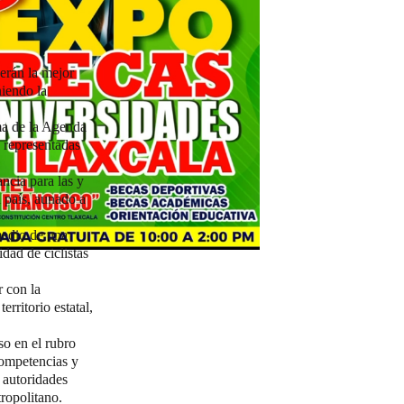
erán la mejor
niendo la
rma de la Agenda
 representadas
cia para las y
l país, aunado a
medio de una
dad de ciclistas
 con la
erritorio estatal,
o en el rubro
competencias y
 autoridades
ropolitano.