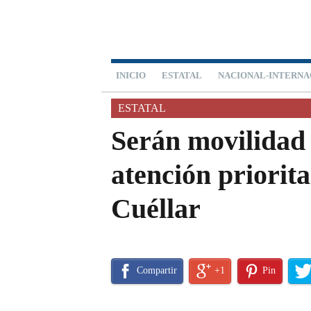
INICIO
ESTATAL
NACIONAL-INTERNA
ESTATAL
Serán movilidad 
atención priorit
Cuéllar
Compartir
+1
Pin