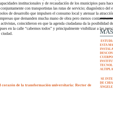
capacidades institucionales y de recaudación de los municipios para hac
r conjuntamente con transportistas las rutas de servicio; diagnóstico del 
polos de desarrollo que impulsen el consumo local y atenuar la atracció
er empresas que demanden mucha mano de obra pero menos contaminante
activistas, coincidieron en que la agenda ciudadana da la posibilidad d
pues en la calle “cabemos todos” y principalmente visibilizar a las pers
MÁS
 ciudad.
ESTUDI
ESTA M
INSTAL
DESCON
CUERPO
INSTIT
TECNOL
ALTIPL
SE INT
DE CHIA
l corazón de la transformación universitaria: Rector de
ÁNGELE