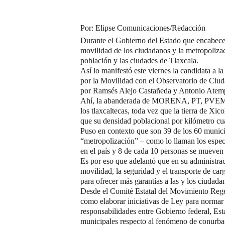
Por: Elipse Comunicaciones/Redacción
Durante el Gobierno del Estado que encabece 
movilidad de los ciudadanos y la metropolizac
población y las ciudades de Tlaxcala.
Así lo manifestó este viernes la candidata a l
por la Movilidad con el Observatorio de Ciu
por Ramsés Alejo Castañeda y Antonio Atemp
Ahí, la abanderada de MORENA, PT, PVEM, PE
los tlaxcaltecas, toda vez que la tierra de Xi
que su densidad poblacional por kilómetro cu
Puso en contexto que son 39 de los 60 munici
“metropolización” – como lo llaman los especi
en el país y 8 de cada 10 personas se mueven p
Es por eso que adelantó que en su administra
movilidad, la seguridad y el transporte de carga
para ofrecer más garantías a las y los ciudada
Desde el Comité Estatal del Movimiento Rege
como elaborar iniciativas de Ley para normar 
responsabilidades entre Gobierno federal, Est
municipales respecto al fenómeno de conurbac