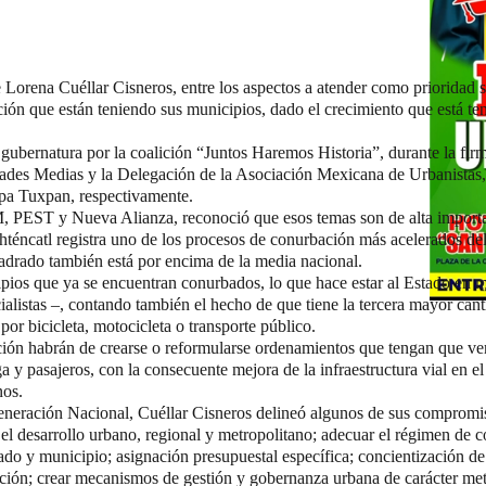
Lorena Cuéllar Cisneros, entre los aspectos a atender como prioridad s
ión que están teniendo sus municipios, dado el crecimiento que está te
a gubernatura por la coalición “Juntos Haremos Historia”, durante la fi
dades Medias y la Delegación de la Asociación Mexicana de Urbanistas,
a Tuxpan, respectivamente.
ST y Nueva Alianza, reconoció que esos temas son de alta importan
cohténcatl registra uno de los procesos de conurbación más acelerados de
adrado también está por encima de la media nacional.
pios que ya se encuentran conurbados, lo que hace estar al Estado en 
alistas –, contando también el hecho de que tiene la tercera mayor canti
or bicicleta, motocicleta o transporte público.
ción habrán de crearse o reformularse ordenamientos que tengan que ver
 y pasajeros, con la consecuente mejora de la infraestructura vial en el t
nos.
neración Nacional, Cuéllar Cisneros delineó algunos de sus compromis
el desarrollo urbano, regional y metropolitano; adecuar el régimen de 
ado y municipio; asignación presupuestal específica; concientización de
ión; crear mecanismos de gestión y gobernanza urbana de carácter met