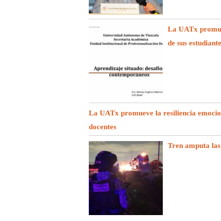
La UATx promuev
de sus estudiant
La UATx promueve la resiliencia emociona
docentes
Tren amputa las