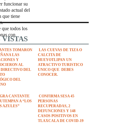
er funcionar su
estado actual del
n que tiene
s.
e que todos los
onas con
 VISTAS
ANTES TOMARON
LAS CUEVAS DE TIZA O
AÑANA LAS
CALCITA DE
ACIONES Y
HUEYOTLIPAN UN
OCIERON AL
ATRACTIVO TURISTICO
 DIRECTIVO DEL
UNICO QUE DEBES
UTO
CONOCER.
ÓGICO DEL
ANO
EGRA CANTANTE
CONFIRMA SESA 45
UTEMPAN A “LOS
PERSONAS
S AZULES”
RECUPERADAS, 2
DEFUNCIONES Y 148
CASOS POSITIVOS EN
TLAXCALA DE COVID-19