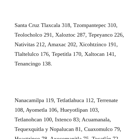
Santa Cruz Tlaxcala 318, Tzompantepec 310,
Teolocholco 291, Xaloztoc 287, Tepeyanco 226,
Nativitas 212, Amaxac 202, Xicohtzinco 191,
Tlaltelulco 176, Tepetitla 170, Xaltocan 141,
Tenancingo 138.
Nanacamilpa 119, Tetlatlahuca 112, Terrenate
108, Ayometla 106, Hueyotlipan 103,
Tetlanohcan 100, Ixtenco 83; Acuamanala,
Tequexquitla y Nopalucan 81, Cuaxomulco 79,
Huactzinco 78, Axocomanitla 75, Tocatlán 72,