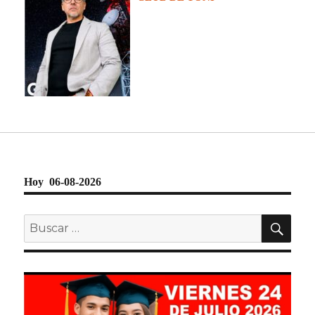
Hoy 06-08-2026
BU
Buscar
por: