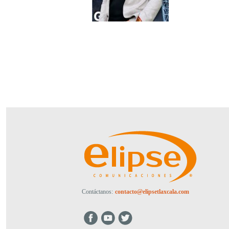
Contáctanos:
contacto@elipsetlaxcala.com