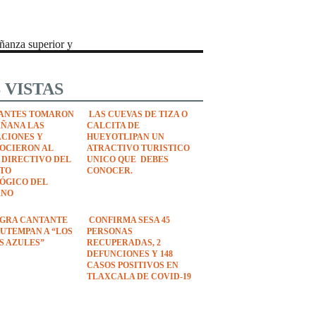
eñanza superior y
 VISTAS
ANTES TOMARON
LAS CUEVAS DE TIZA O
AÑANA LAS
CALCITA DE
ACIONES Y
HUEYOTLIPAN UN
OCIERON AL
ATRACTIVO TURISTICO
 DIRECTIVO DEL
UNICO QUE DEBES
UTO
CONOCER.
ÓGICO DEL
ANO
EGRA CANTANTE
CONFIRMA SESA 45
UTEMPAN A “LOS
PERSONAS
S AZULES”
RECUPERADAS, 2
DEFUNCIONES Y 148
CASOS POSITIVOS EN
TLAXCALA DE COVID-19