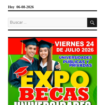
Hoy 06-08-2026
BU
Buscar
por: