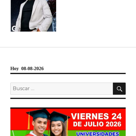
Hoy 08-08-2026
BU
Buscar
por: