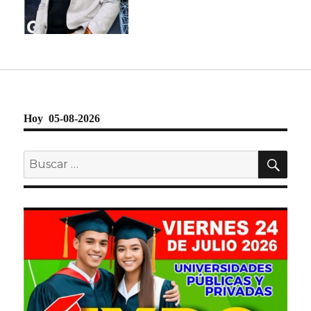
Hoy 05-08-2026
BU
Buscar
por: