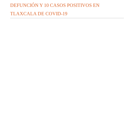
Tren amputa las piernas y mata a un hombre en
Teolocholco