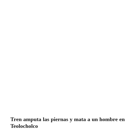
CHAVA SANTOS REFUERZA
COORDINACIÓN INTERINSTITUCIONAL
PARA GARANTIZAR SEGURIDAD EN
EVENTO AUTOMOVILÍSTICO
Populares
especiales
Estatal
Nacional-Internacional
Tour por Tlaxcala