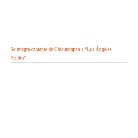
TLAXCALA DE COVID-19
CONFIRMA SESA 2 PERSONAS RECUPERADAS, 1
DEFUNCIÓN Y 10 CASOS POSITIVOS EN
TLAXCALA DE COVID-19