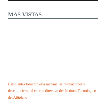
MÁS VISTAS
Estudiantes tomaron esta mañana las instalaciones y
desconocieron al cuerpo directivo del Instituto Tecnológico
del Altiplano
LAS CUEVAS DE TIZA O CALCITA DE
HUEYOTLIPAN UN ATRACTIVO TURISTICO
UNICO QUE DEBES CONOCER.
Se integra cantante de Chiautempan a “Los Ángeles
Azules”