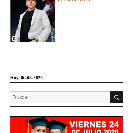
Hoy 06-08-2026
BU
Buscar
por: