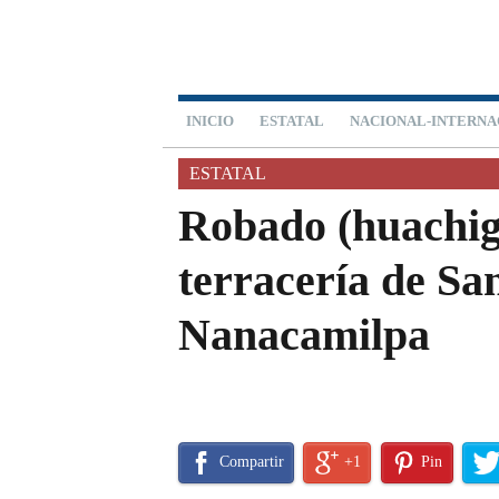
INICIO
ESTATAL
NACIONAL-INTERNA
ESTATAL
Robado (huachig
terracería de Sa
Nanacamilpa
Compartir
+1
Pin