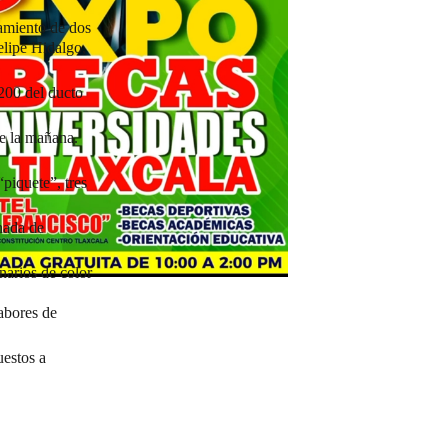
amiento de dos
elipe Hidalgo,
200 del ducto
de la mañana.
piquete”, tres
nada de
narios de color
labores de
uestos a