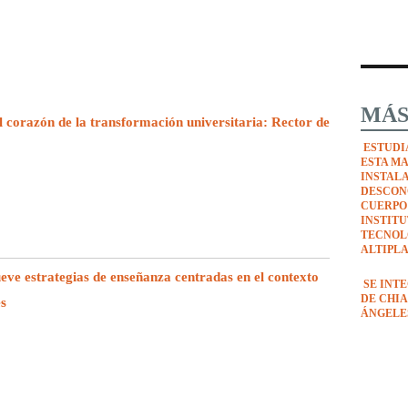
MÁS
l corazón de la transformación universitaria: Rector de
ESTUDI
ESTA M
INSTAL
DESCON
CUERPO
INSTIT
TECNOL
ALTIPL
e estrategias de enseñanza centradas en el contexto
SE INT
DE CHIA
es
ÁNGELE