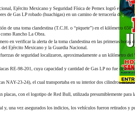
cional, Ejército Mexicano y Seguridad Física de Pemex logró el asegur
ores de Gas LP robado (huachigas) en un camino de terracería de San F
ción de una toma clandestina (T.C.H. o “piquete”) en el kilómetro 650+
da como Rancho La Obra.
ero en verificar la alerta de la toma clandestina en las primeras horas 
s del Ejército Mexicano y la Guardia Nacional.
fuerzas de seguridad localizaron, aproximadamente a un kilómetro del “
placas RE-98-201, cuya capacidad y cantidad de Gas LP no fue determi
as NAY-23-24), el cual transportaba en su interior dos cilindros estacio
in placas, con el logotipo de Red Bull, utilizada presumiblemente para 
 y, una vez asegurados los indicios, los vehículos fueron retirados y p