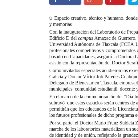
ü Espacio creativo, técnico y humano, donde e
y memorias
Con la inauguración del Laboratorio de Prepa
Edificio D del
campus
Amaxac de Guerrero, l
Universidad Autónoma de Tlaxcala (FCEA-UA
profesionales competitivos y comprometidos 
basado en Capacidades, aseguró la Doctora Gl
asistió con la representación del Doctor Seraf
Como invitados especiales acudieron los exr
Galicia y Doctor Víctor Job Paredes Cuahque
Delegado de Bienestar en Tlaxcala, empresari
municipales, comunidad estudiantil, docente y 
En el marco de la conmemoración del “Día In
subrayó que estos espacios serán centros de ap
permitirán que los educandos de la Licenciat
los futuros profesionales de dicho programa e
Por su parte, el Doctor Mario Franz Subieta 
marcha de los laboratorios materializan un s
de identidad y de unión, reflejando la grande