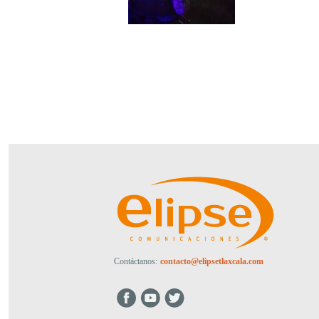
Contáctanos:
contacto@elipsetlaxcala.com