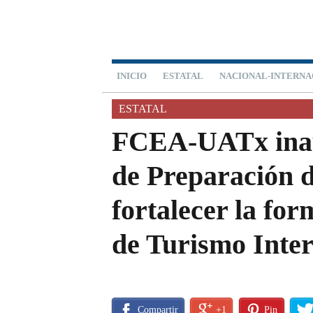
INICIO
ESTATAL
NACIONAL-INTERNA
ESTATAL
FCEA-UATx inau
de Preparación 
fortalecer la for
de Turismo Inte
Compartir
+1
Pin