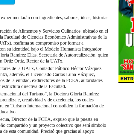
xperimentarán con ingredientes, sabores, ideas, historias
ración de Alimentos y Servicios Culinarios, ubicado en el
a Facultad de Ciencias Económico Administrativas de la
Tx), reafirma su compromiso por formar a
con su identidad bajo el Modelo Humanista Integrador
oria Ramírez Elías, Secretaría de Autorrealización, quien
ín Ortiz Ortiz, Rector de la UATx.
ectores de la UATx, Contador Público Héctor Vázquez
ntzi, además, el Licenciado Carlos Luna Vázquez,
os de la entidad, exdirectores de la FCEA, autoridades
estructura directiva de la Facultad.
ternacional del Turismo”,
la Doctora Gloria Ramírez
rendizaje, creatividad y de excelencia, los cuales
ura en Turismo Internacional consoliden la formación de
ducativo.
Zecua, Director de la FCEA, expuso que la puesta en
ueño compartido y un proyecto colectivo que será símbolo
za de esta comunidad. Precisó que gracias al apoyo