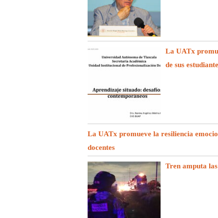
La UATx promuev
de sus estudiant
La UATx promueve la resiliencia emociona
docentes
Tren amputa las