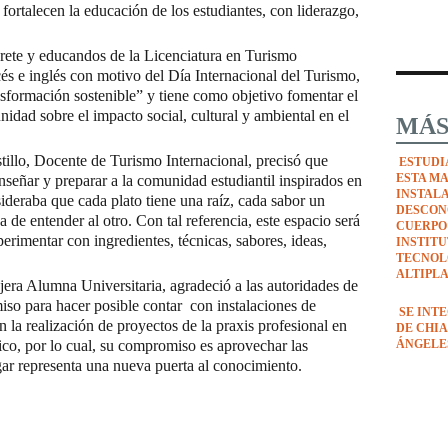
fortalecen la educación de los estudiantes, con liderazgo,
rete y educandos de la Licenciatura en Turismo
és e inglés con motivo del Día Internacional del Turismo,
formación sostenible” y tiene como objetivo fomentar el
nidad sobre el impacto social, cultural y ambiental en el
MÁS
illo, Docente de Turismo Internacional, precisó que
ESTUDI
ESTA M
nseñar y preparar a la comunidad estudiantil inspirados en
INSTAL
deraba que cada plato tiene una raíz, cada sabor un
DESCON
de entender al otro. Con tal referencia, este espacio será
CUERPO
rimentar con ingredientes, técnicas, sabores, ideas,
INSTIT
TECNOL
ALTIPL
ejera Alumna Universitaria, agradeció a las autoridades de
so para hacer posible contar con instalaciones de
SE INT
 la realización de proyectos de la praxis profesional en
DE CHIA
ico, por lo cual, su compromiso es aprovechar las
ÁNGELE
ugar representa una nueva puerta al conocimiento.