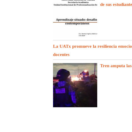
de sus estudiant
La UATx promueve la resiliencia emociona
docentes
Tren amputa las