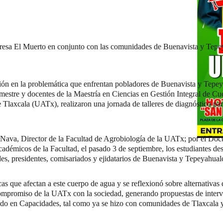
 Presa El Muerto en conjunto con las comunidades de Buenavista y Tep
ión en la problemática que enfrentan pobladores de Buenavista y Tepey
mestre y docentes de la Maestría en Ciencias en Gestión Integral de Cu
laxcala (UATx), realizaron una jornada de talleres de diagnóstico part
va, Director de la Facultad de Agrobiología de la UATx; por el Doc
adémicos de la Facultad, el pasado 3 de septiembre, los estudiantes de
des, presidentes, comisariados y ejidatarios de Buenavista y Tepeyahual
cas que afectan a este cuerpo de agua y se reflexionó sobre alternativas
l compromiso de la UATx con la sociedad, generando propuestas de interv
o en Capacidades, tal como ya se hizo con comunidades de Tlaxcala y