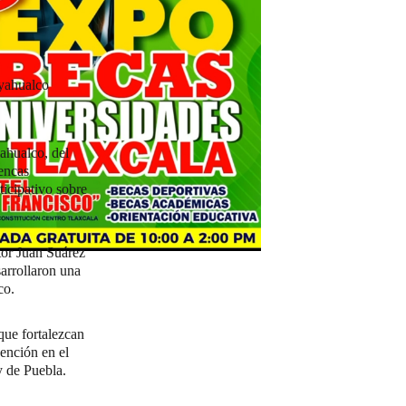
eyahualco
ahualco, del
encas
icipativo sobre
tor Juan Suárez
sarrollaron una
co.
 que fortalezcan
ención en el
 de Puebla.