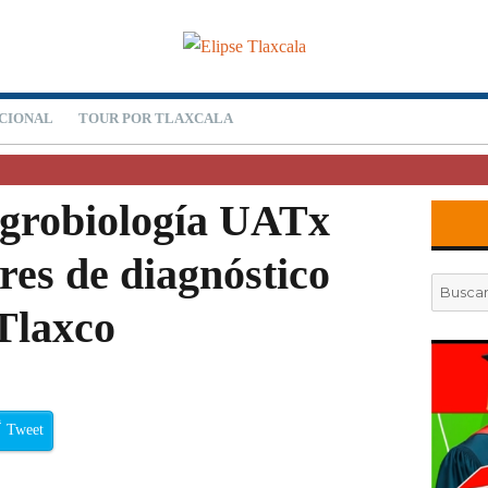
CIONAL
TOUR POR TLAXCALA
Agrobiología UATx
res de diagnóstico
Buscar
por:
 Tlaxco
Tweet