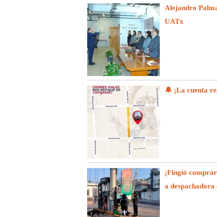
Alejandro Palma
UATx
🔔 ¡La cuenta re
¡Fingió comprar
a despachadora 