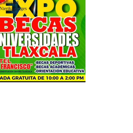
a Trinidad
 NierikaImages