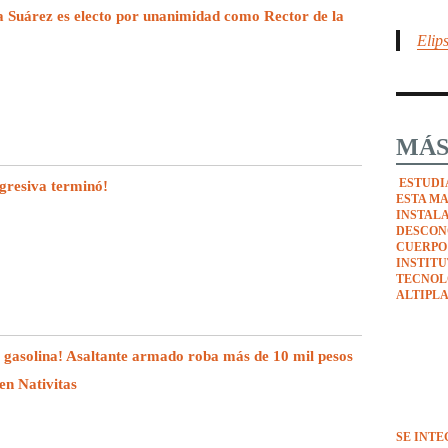
 Suárez es electo por unanimidad como Rector de la
Elip
MÁS
ESTUDI
gresiva terminó!
ESTA M
INSTAL
DESCON
CUERPO
INSTIT
TECNOL
ALTIPL
 gasolina! Asaltante armado roba más de 10 mil pesos
en Nativitas
SE INT