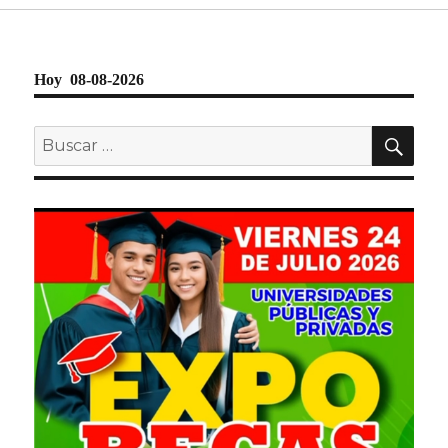
Hoy 08-08-2026
BU
Buscar
por: